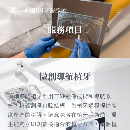
跳
木柵101牙醫診所
至
主
服務項目
要
內
容
微創導航植牙
微創導航植牙利用三維影像技術和導航系
統，精確測量口腔結構，為植牙過程提供高
度準確的引導。這意味著在植牙手術前，醫
生能夠立即規劃最適合的植牙方案，確保植